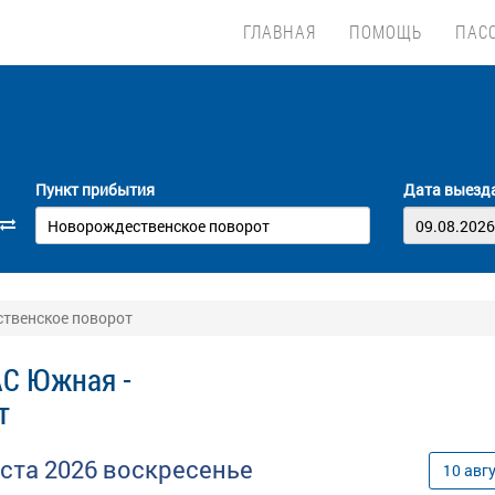
ГЛАВНАЯ
ПОМОЩЬ
ПАС
Пункт прибытия
Дата выезд
ственское поворот
АС Южная -
т
уста
2026
воскресенье
10
авг