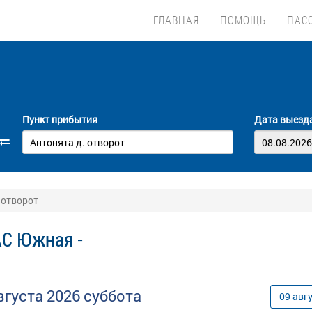
ГЛАВНАЯ
ПОМОЩЬ
ПАС
Пункт прибытия
Дата выезд
 отворот
АС Южная -
вгуста
2026
суббота
09
авг